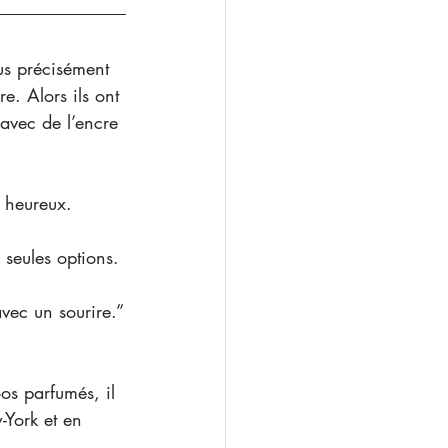
us précisément 
e. Alors ils ont 
 avec de l’encre 
s heureux.
 seules options.
avec un sourire.”
os parfumés, il 
-York et en 