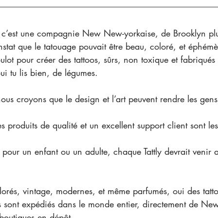
ttly c’est une compagnie New New-yorkaise, de Brooklyn pl
onstat que le tatouage pouvait être beau, coloré, et éphémèr
ulot pour créer des tattoos, sûrs, non toxique et fabriqués
i tu lis bien, de légumes.
nous croyons que le design et l’art peuvent rendre les gen
 produits de qualité et un excellent support client sont les
pour un enfant ou un adulte, chaque Tattly devrait venir 
olorés, vintage, modernes, et même parfumés, oui des tatto
ils sont expédiés dans le monde entier, directement de New
 boutiques en dépôt.