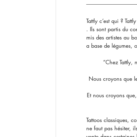
Tattly c’est qui ? Ta
. Ils sont partis du c
mis des artistes au bo
a base de légumes, ou
“Chez Tattly, 
Nous croyons que les
Et nous croyons que, 
Tattoos classiques, c
ne faut pas hésiter, 
vente dans certaines