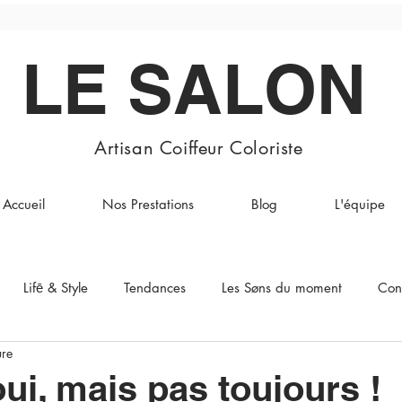
LE SALON
Artisan Coiffeur Coloriste
Accueil
Nos Prestations
Blog
L'équipe
Lifē & Style
Tendances
Les Søns du moment
Con
ure
oui, mais pas toujours !