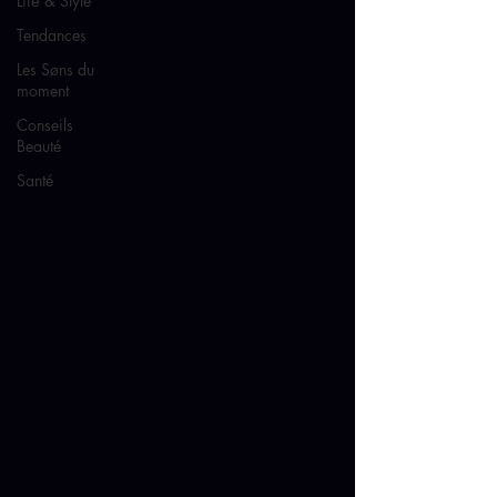
Lifē & Style
Tendances
Les Søns du
moment
Conseils
Beauté
Santé