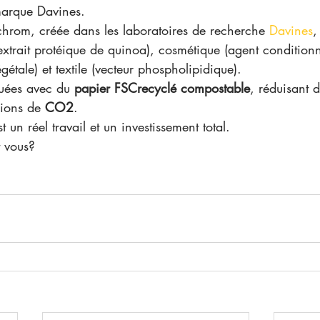
marque Davines.
chrom, créée dans les laboratoires de recherche 
Davines
,
xtrait protéique de quinoa), cosmétique (agent condition
étale) et textile (vecteur phospholipidique).
quées avec du 
papier FSCrecyclé compostable
, réduisant 
sions de 
CO2
.
t un réel travail et un investissement total.
t vous?