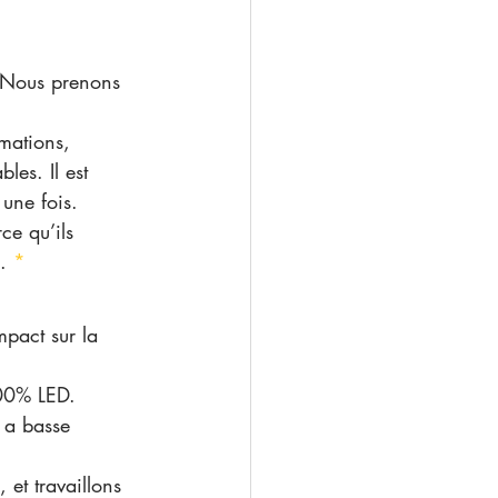
. Nous prenons 
mations, 
les. Il est 
 une fois. 
ce qu’ils 
. 
*
mpact sur la 
100% LED.
 a basse 
et travaillons 