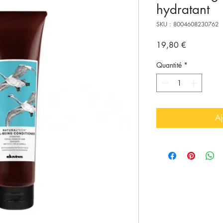
hydratant
SKU : 8004608230762
Prix
19,80 €
Quantité
*
Aj