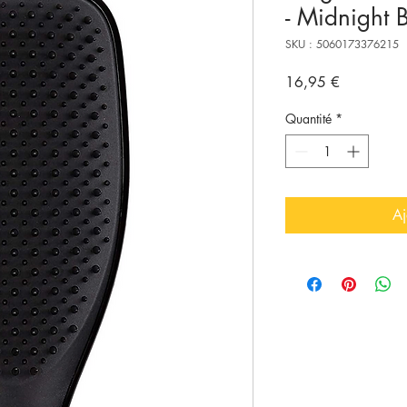
- Midnight 
SKU : 5060173376215
Prix
16,95 €
Quantité
*
Aj