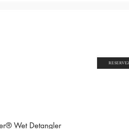
RESERVE
zer® Wet Detangler