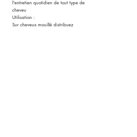
l'entretien quotidien de tout type de
cheveu
Utilisation :
Sur cheveux mouillé distribuez
uniformément le
shampoing Hydratant en massant
doucement les cheveux et le cuir
chevelu, sans doubler ou sans
tordre la fibre capillaire,bien rincer
à l' eau froide ou tiède. Répétez le
processus encore une fois. Après le
lavage, appliquer le Masque
Hydratant Argan Oil.