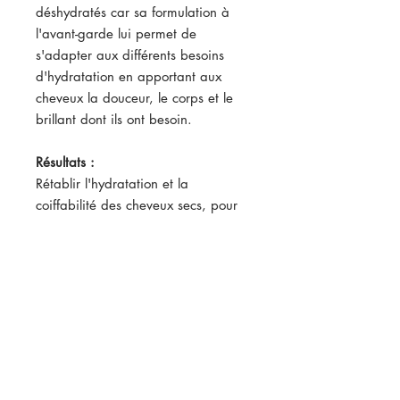
déshydratés car sa formulation à
l'avant-garde lui permet de
s'adapter aux différents besoins
d'hydratation en apportant aux
cheveux la douceur, le corps et le
brillant dont ils ont besoin.
Résultats :
Rétablir l'hydratation et la
coiffabilité des cheveux secs, pour
les cheveux frisés et lorsque l'on
souhaite accroître l'effet volume des
cheveux fins.
pH 3.5.
Mode d'emploi :
Répartir de manière uniforme la
quantité nécessaire de produit sur
les cheveux lavés et essorés.