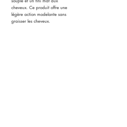
souple et un fini mat aux
cheveux. Ce produit offre une
légère action modelante sans
graisser les cheveux.
Résultats :
Les cheveux sont bien définis et ont
un aspect très naturel.
Mode d'emploi :
Prélever une noisette de produit,
l'appliquer sur des cheveux secs, et
mettre en forme.