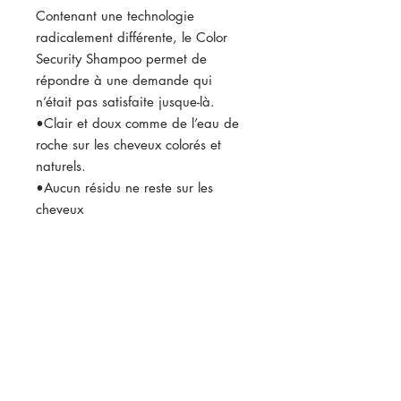
Contenant une technologie
radicalement différente, le Color
Security Shampoo permet de
répondre à une demande qui
n’était pas satisfaite jusque-là.
•Clair et doux comme de l’eau de
roche sur les cheveux colorés et
naturels.
•Aucun résidu ne reste sur les
cheveux
•Pas de dépôt pour une couleur
fraiche comme au premier jour et
des cheveux en pleine santé.
•La technologie Anti-Affinement
unique totalement pour ne pas
boucher les follicules et ne pas
entraver la poussée de nouveaux
cheveux.