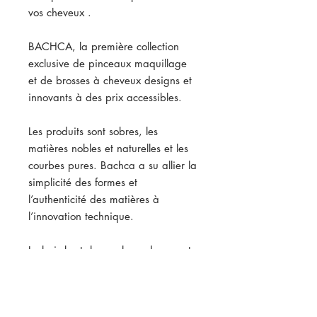
vos cheveux .
BACHCA, la première collection
exclusive de pinceaux maquillage
et de brosses à cheveux designs et
innovants à des prix accessibles.
Les produits sont sobres, les
matières nobles et naturelles et les
courbes pures. Bachca a su allier la
simplicité des formes et
l’authenticité des matières à
l’innovation technique.
Le bois brut, les couleurs douces et
les formes minérales des produits
donnent à la gamme authenticité et
naturalité.